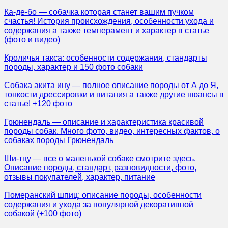
Ка-де-бо — собачка которая станет вашим пучком
счастья! История происхождения, особенности ухода и
содержания а также темперамент и характер в статье
(фото и видео)
Кроличья такса: особенности содержания, стандарты
породы, характер и 150 фото собаки
Собака акита ину — полное описание породы от А до Я,
тонкости дрессировки и питания а также другие нюансы в
статье! +120 фото
Грюнендаль — описание и характеристика красивой
породы собак. Много фото, видео, интересных фактов, о
собаках породы Грюнендаль
Ши-тцу — все о маленькой собаке смотрите здесь.
Описание породы, стандарт, разновидности, фото,
отзывы покупателей, характер, питание
Померанский шпиц: описание породы, особенности
содержания и ухода за популярной декоративной
собакой (+100 фото)