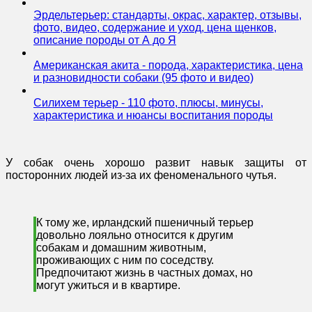
Эрдельтерьер: стандарты, окрас, характер, отзывы,
фото, видео, содержание и уход, цена щенков,
описание породы от А до Я
Американская акита - порода, характеристика, цена
и разновидности собаки (95 фото и видео)
Cилихем терьер - 110 фото, плюсы, минусы,
характеристика и нюансы воспитания породы
У собак очень хорошо развит навык защиты от
посторонних людей из-за их феноменального чутья.
К тому же, ирландский пшеничный терьер
довольно лояльно относится к другим
собакам и домашним животным,
проживающих с ним по соседству.
Предпочитают жизнь в частных домах, но
могут ужиться и в квартире.