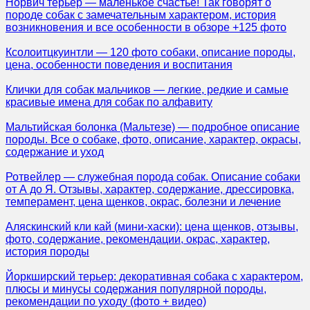
Норвич терьер — маленькое счастье! Так говорят о
породе собак с замечательным характером, история
возникновения и все особенности в обзоре +125 фото
Ксолоитцкуинтли — 120 фото собаки, описание породы,
цена, особенности поведения и воспитания
Клички для собак мальчиков — легкие, редкие и самые
красивые имена для собак по алфавиту
Мальтийская болонка (Мальтезе) — подробное описание
породы. Все о собаке, фото, описание, характер, окрасы,
содержание и уход
Ротвейлер — служебная порода собак. Описание собаки
от А до Я. Отзывы, характер, содержание, дрессировка,
темперамент, цена щенков, окрас, болезни и лечение
Аляскинский кли кай (мини-хаски): цена щенков, отзывы,
фото, содержание, рекомендации, окрас, характер,
история породы
Йоркширский терьер: декоративная собака с характером,
плюсы и минусы содержания популярной породы,
рекомендации по уходу (фото + видео)