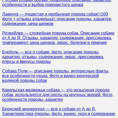
особенности и выбор породистого щенка
Лакенуа — пушистая и необычная порода собак! (100
фото + отзывы владельца): описание породы, характер,
содержание, цена щенков
Ротвейлер — служебная порода собак. Описание собаки
от А до Я. Отзывы, характер, содержание, дрессировка,
темперамент, цена щенков, окрас, болезни и лечение
Бурбуль — все о собаке, фото, описание породы,
характер, отзывы, содержание, окрас, дрессировка,
плюсы и минусы породы
Собака Пули — описание породы, интересные факты,
все особенности ухода. Фото и видео венгерской
водяной породы собак
Карельская медвежья собака — это розыскная порода
собак, используется для охоты на крупных зверей. Фото,
особенности породы, характер
Бернский зенненхунд — все о собаке от А до Я.
Характеристика породы, фото, видео, уход и содержание