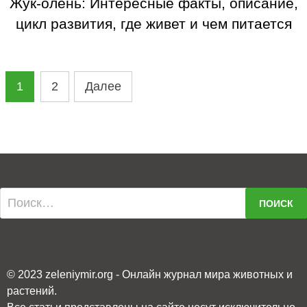
Жук-олень: Интересные факты, описание,
цикл развития, где живет и чем питается
рогатый гигант
НАВИГАЦИЯ
1
2
Далее
ПО
ЗАПИСЯМ
Найти:
© 2023 zeleniymir.org - Онлайн журнал мира животных и
растений.