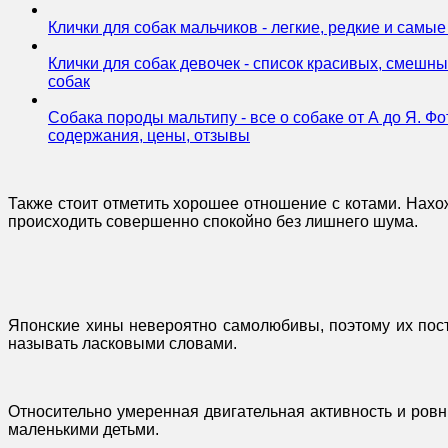
Клички для собак мальчиков - легкие, редкие и самы
Клички для собак девочек - список красивых, смешн
собак
Собака породы мальтипу - все о собаке от А до Я. Ф
содержания, цены, отзывы
Также стоит отметить хорошее отношение с котами. Нахо
происходить совершенно спокойно без лишнего шума.
Японские хины невероятно самолюбивы, поэтому их пост
называть ласковыми словами.
Относительно умеренная двигательная активность и ров
маленькими детьми.