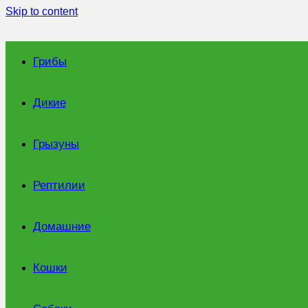
Skip to content
Грибы
Дикие
Грызуны
Рептилии
Домашние
Кошки