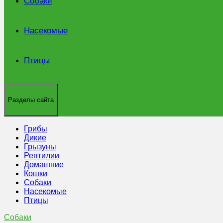
Собаки
Насекомые
Птицы
Разделы сайта
Грибы
Дикие
Грызуны
Рептилии
Домашние
Кошки
Собаки
Насекомые
Птицы
Собаки