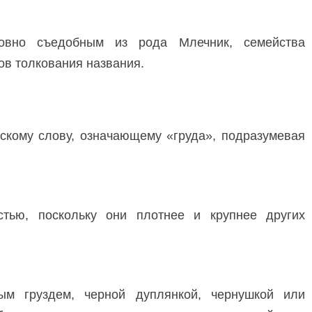
ловно съедобным из рода Млечник, семейства
ов толкования названия.
нскому слову, означающему «груда», подразумевая
стью, поскольку они плотнее и крупнее других
ым груздем, черной дуплянкой, чернушкой или